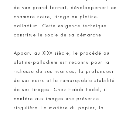
de vue grand format, développement en
chambre noire, tirage au platine-
palladium. Cette exigence technique
constitue le socle de sa démarche.
Apparu au XIXᵉ siècle, le procédé au
platine-palladium est reconnu pour la
richesse de ses nuances, la profondeur
de ses noirs et la remarquable stabilité
de ses tirages. Chez Habib Fadel, il
confère aux images une présence
singulière. La matière du papier, la
lumière et les infimes variations propres à
chaque épreuve participent pleinement de
leur expression.